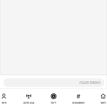
ראשי
האשטאגים
דיווח
צבע אדום
אישי