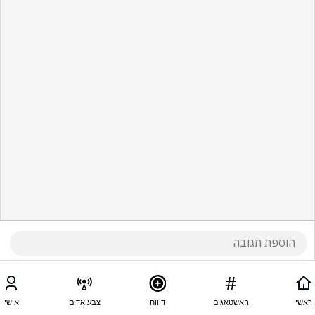
ראשי
האשטאגים
דיווח
צבע אדום
אישי