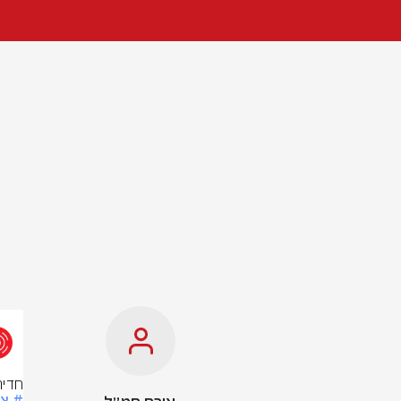
חדיר
# צ