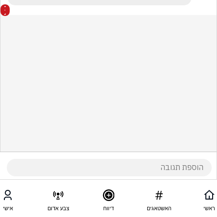
ראשי
האשטאגים
דיווח
צבע אדום
אישי