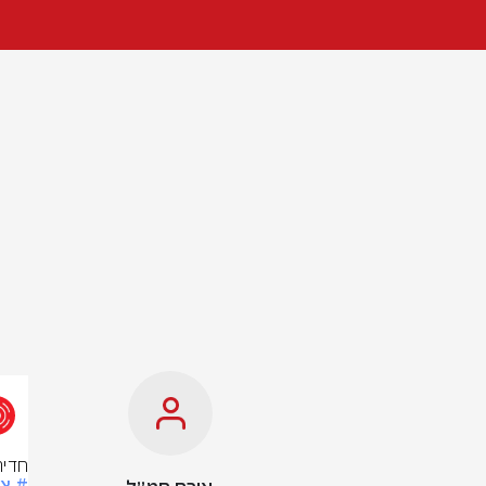
חדיר
# צ