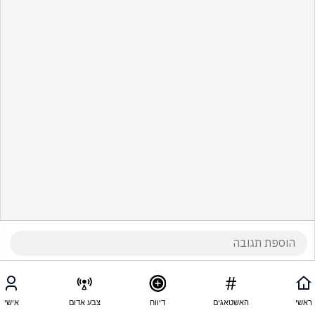
ראשי
האשטאגים
דיווח
צבע אדום
אישי