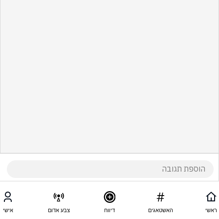
ראשי
האשטאגים
דיווח
צבע אדום
אישי