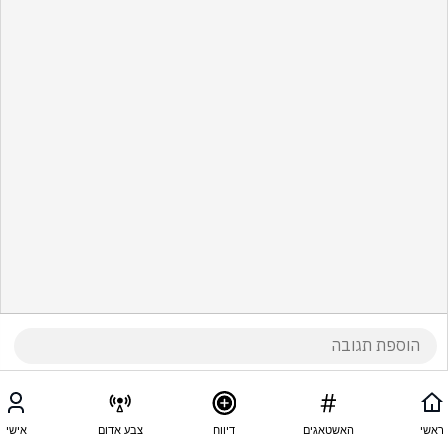
ראשי
האשטאגים
דיווח
צבע אדום
אישי