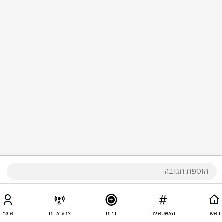
ראשי
האשטאגים
דיווח
צבע אדום
אישי