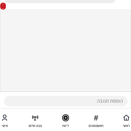
ראשי
האשטאגים
דיווח
צבע אדום
אישי