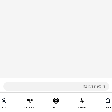
ראשי
האשטאגים
דיווח
צבע אדום
אישי