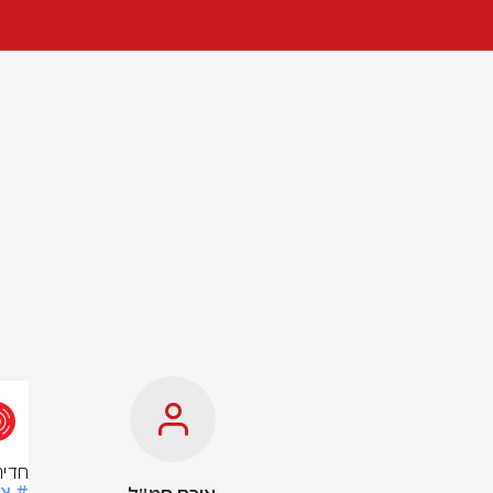
חדיר
# צ