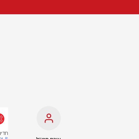
חדיר
# צ