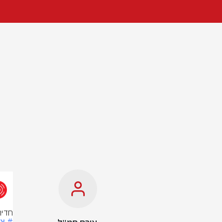
חדיר
# צ