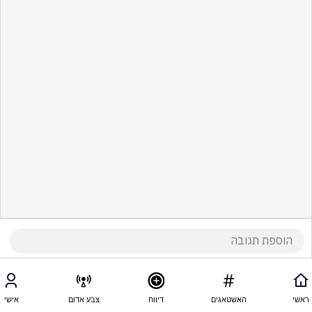
ראשי
האשטאגים
דיווח
צבע אדום
אישי