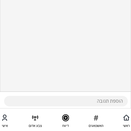
ראשי
האשטאגים
דיווח
צבע אדום
אישי