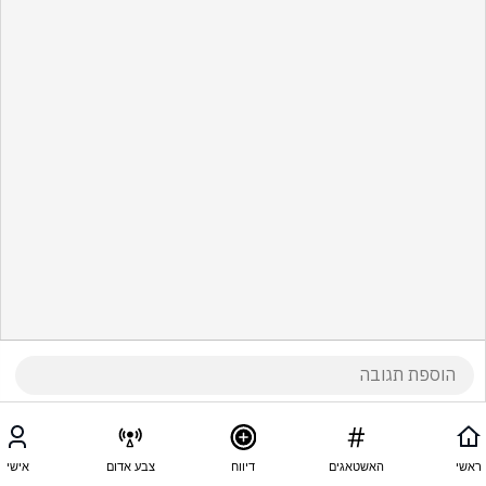
ראשי
האשטאגים
דיווח
צבע אדום
אישי