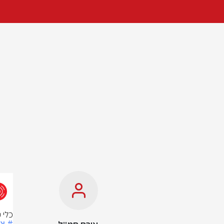
כלי 
# צ