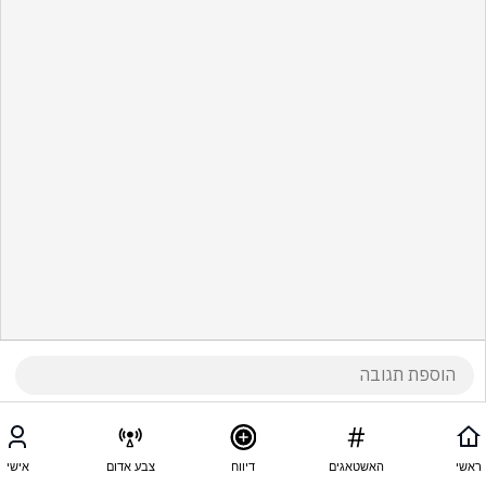
ראשי
האשטאגים
דיווח
צבע אדום
אישי