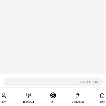
ראשי
האשטאגים
דיווח
צבע אדום
אישי