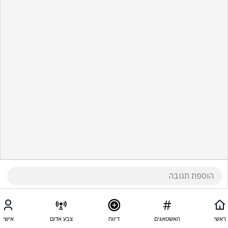
ראשי
האשטאגים
דיווח
צבע אדום
אישי