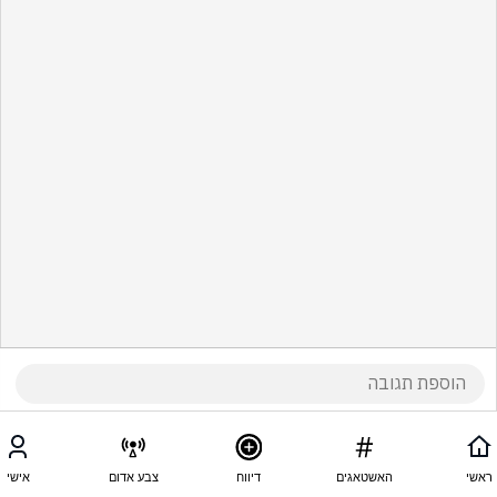
ראשי
האשטאגים
דיווח
צבע אדום
אישי