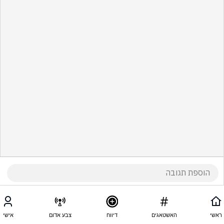
ראשי
האשטאגים
דיווח
צבע אדום
אישי