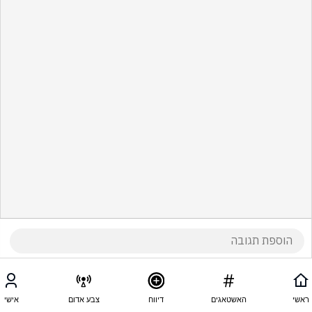
ראשי
האשטאגים
דיווח
צבע אדום
אישי