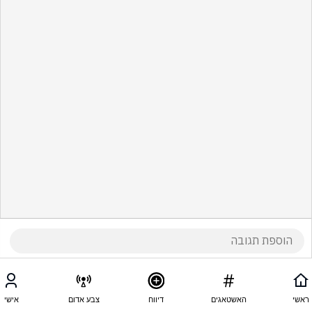
ראשי
האשטאגים
דיווח
צבע אדום
אישי