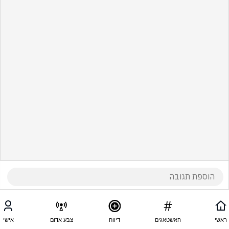
ראשי
האשטאגים
דיווח
צבע אדום
אישי