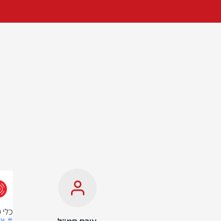
כלי 
# צ