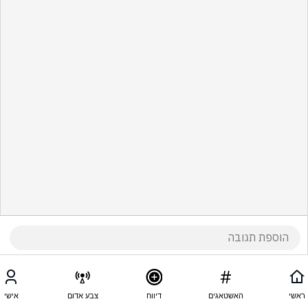
ראשי
האשטאגים
דיווח
צבע אדום
אישי