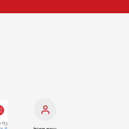
כלי 
# צ