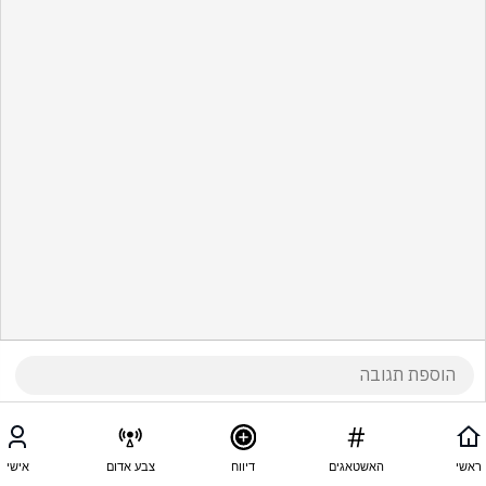
ראשי
האשטאגים
דיווח
צבע אדום
אישי