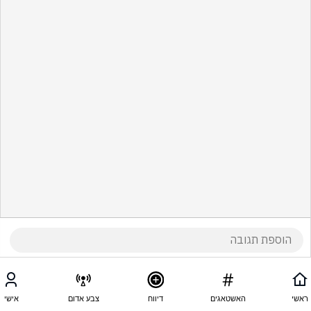
ראשי
האשטאגים
דיווח
צבע אדום
אישי