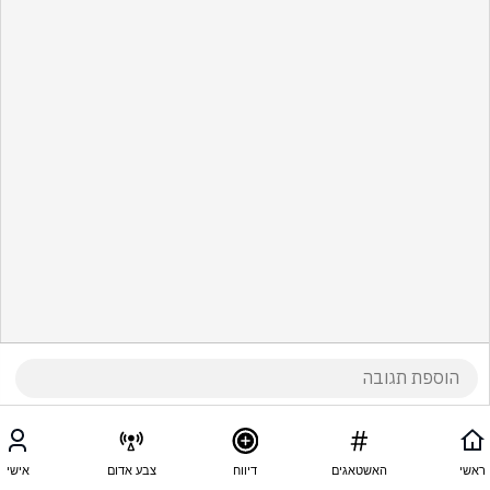
ראשי
האשטאגים
דיווח
צבע אדום
אישי