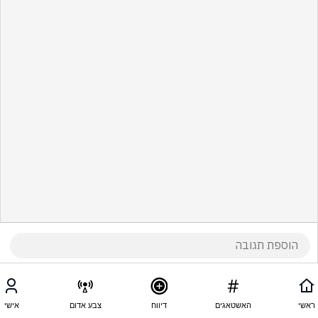
ראשי
האשטאגים
דיווח
צבע אדום
אישי