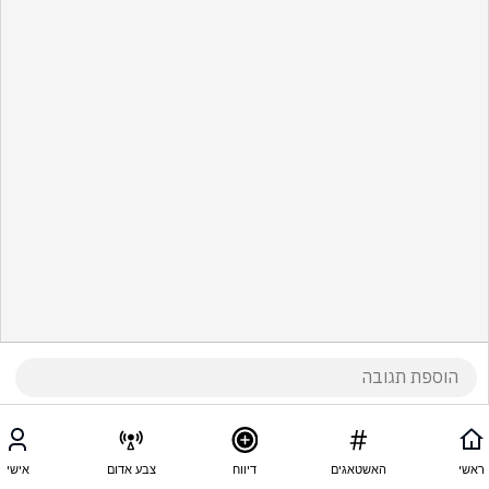
ראשי
האשטאגים
דיווח
צבע אדום
אישי