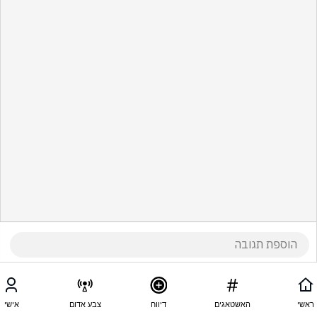
ראשי
האשטאגים
דיווח
צבע אדום
אישי