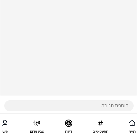
ראשי
האשטאגים
דיווח
צבע אדום
אישי