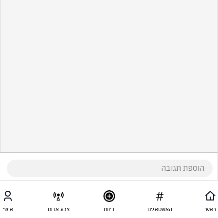
ראשי
האשטאגים
דיווח
צבע אדום
אישי