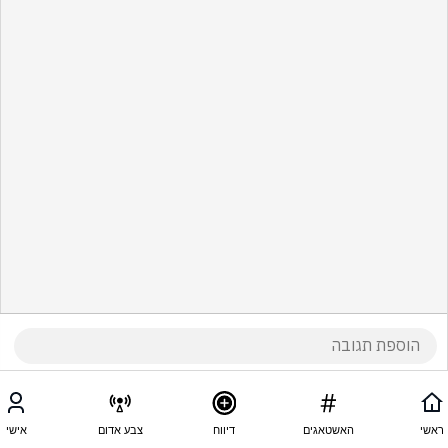
ראשי
האשטאגים
דיווח
צבע אדום
אישי