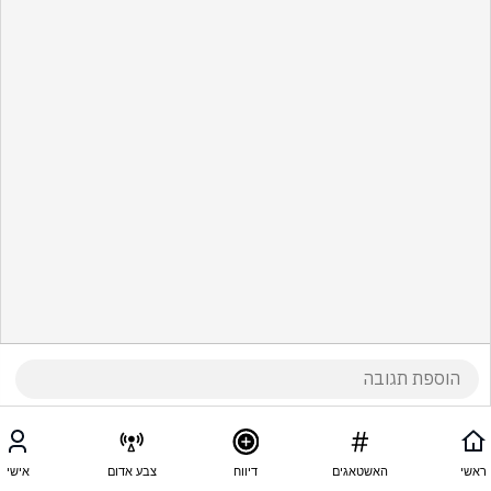
ראשי
האשטאגים
דיווח
צבע אדום
אישי