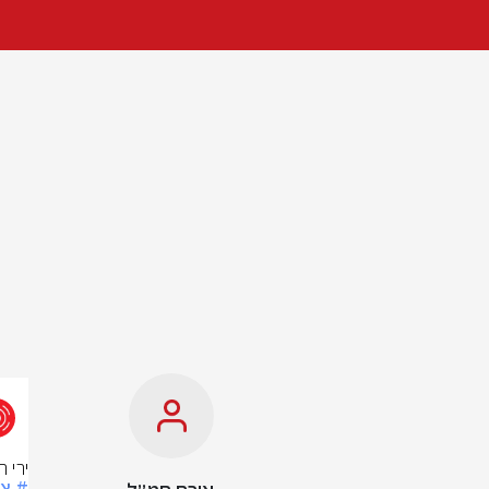
ירי 
# צ