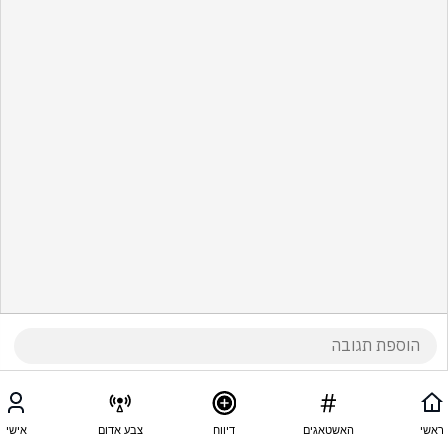
ראשי
האשטאגים
דיווח
צבע אדום
אישי