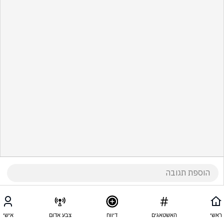
ראשי
האשטאגים
דיווח
צבע אדום
אישי