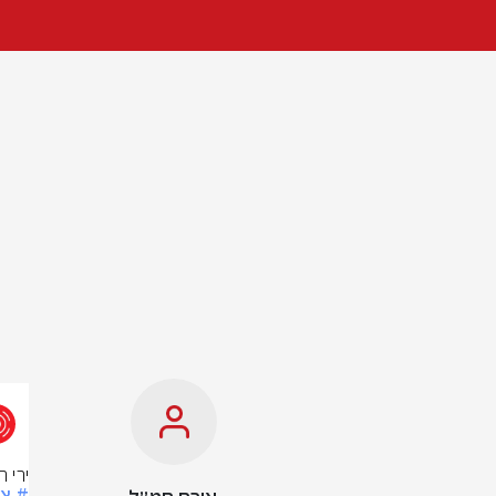
ירי 
# צ