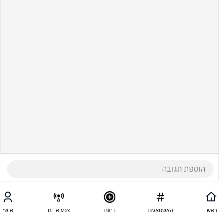
ראשי
האשטאגים
דיווח
צבע אדום
אישי