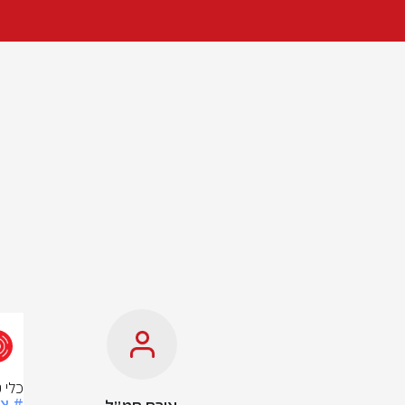
כלי 
# צ