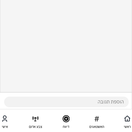
ראשי
האשטאגים
דיווח
צבע אדום
אישי