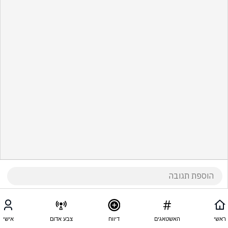
ראשי
האשטאגים
דיווח
צבע אדום
אישי