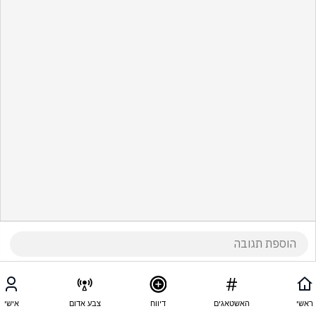
ראשי
האשטאגים
דיווח
צבע אדום
אישי