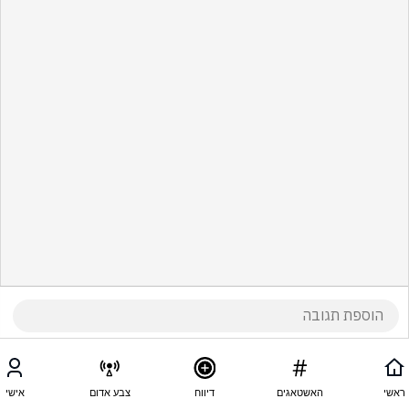
ראשי
האשטאגים
דיווח
צבע אדום
אישי