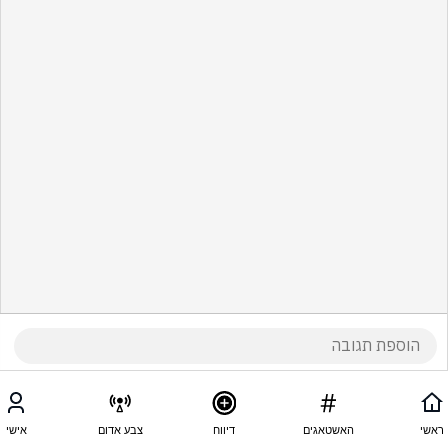
ראשי
האשטאגים
דיווח
צבע אדום
אישי